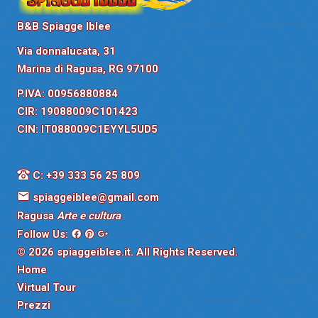
B&B Spiagge Iblee
Via donnalucata, 31
Marina di Ragusa, RG 97100
P.IVA: 00956880884
CIR: 19088009C101423
CIN: IT088009C1EYYL5UD5
C: +39 333 56 25 809
spiaggeiblee@gmail.com
Ragusa
Arte e cultura
Follow Us:
© 2026
spiaggeiblee.it
. All Rights Reserved.
Home
Virtual Tour
Prezzi